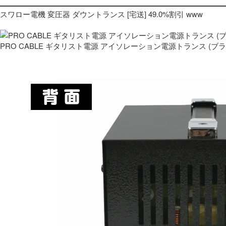
スワロー電機 変圧器 ダウントランス [宅送] 49.0%割引 www
PRO CABLE ギタリスト電源 アイソレーション電源トランス (ブ