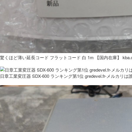
驚くほど薄い延長コード フラットコード 白 1m 【国内在庫】 kba.co
日章工業変圧器 SDX-600 ランキング第1位 gredevel.fr-メルカリは