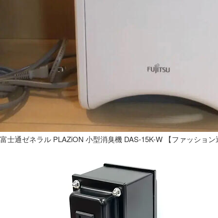
富士通ゼネラル PLAZiON 小型消臭機 DAS-15K-W 【ファッショ