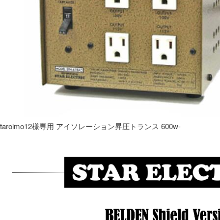
taroimo12様専用 アイソレーション昇圧トランス 600w-