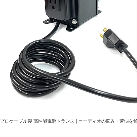
プロケーブル製 高性能電源トランス | オーディオの悩み・苦悩を