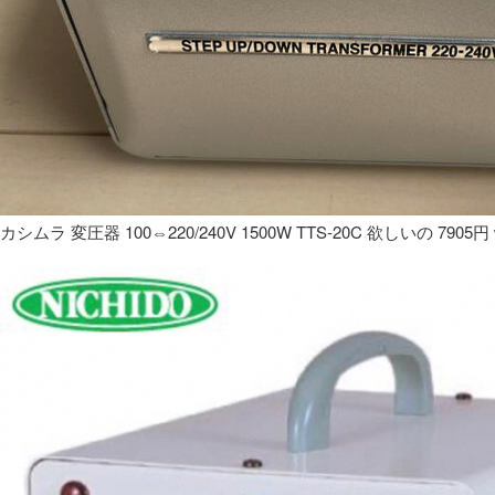
カシムラ 変圧器 100⇔220/240V 1500W TTS-20C 欲しいの 7905円