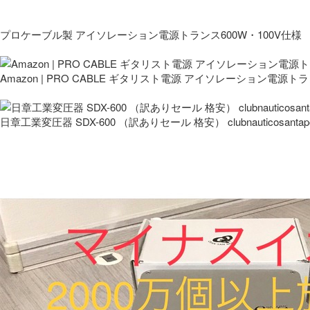
プロケーブル製 アイソレーション電源トランス600W・100V仕様
Amazon | PRO CABLE ギタリスト電源 アイソレーション電源ト
日章工業変圧器 SDX-600 （訳ありセール 格安） clubnauticosantapo