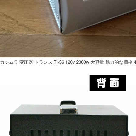
カシムラ 変圧器 トランス TI-36 120v 2000w 大容量 魅力的な価格 4