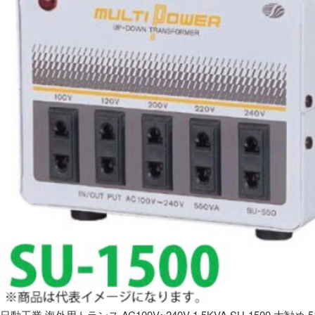
日動工業 海外用トランス AC100V~240V 1.5KVA SU-1500 大勧め 5