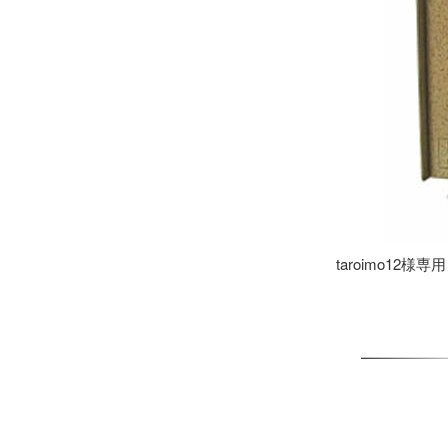
taroimo12様