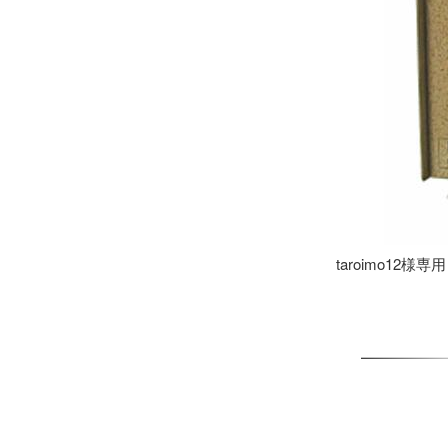
taroimo12様