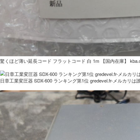
驚くほど薄い延長コード フラットコード 白 1m 【国内在庫】 kba.co
日章工業変圧器 SDX-600 ランキング第1位 gredevel.fr-メルカリは