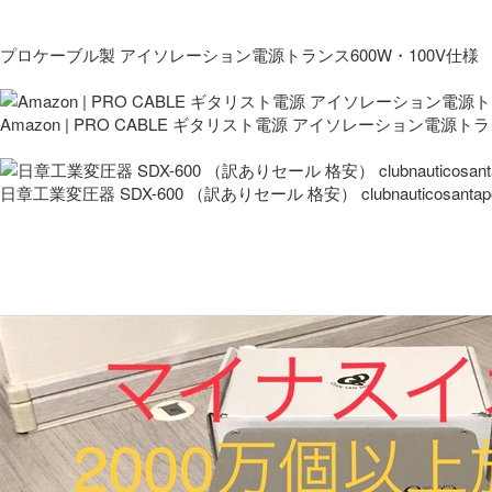
プロケーブル製 アイソレーション電源トランス600W・100V仕様
Amazon | PRO CABLE ギタリスト電源 アイソレーション電源ト
日章工業変圧器 SDX-600 （訳ありセール 格安） clubnauticosantapo