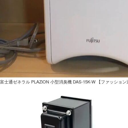
富士通ゼネラル PLAZiON 小型消臭機 DAS-15K-W 【ファッショ