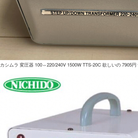
カシムラ 変圧器 100⇔220/240V 1500W TTS-20C 欲しいの 7905円