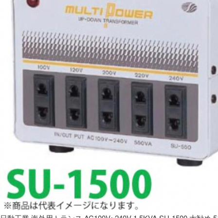
日動工業 海外用トランス AC100V~240V 1.5KVA SU-1500 大勧め 5