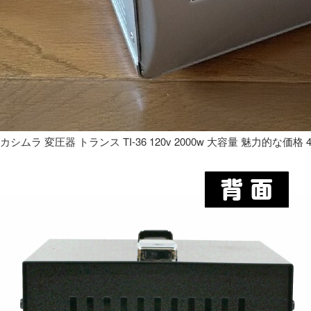
カシムラ 変圧器 トランス TI-36 120v 2000w 大容量 魅力的な価格 4