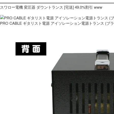
スワロー電機 変圧器 ダウントランス [宅送] 49.0%割引 www
PRO CABLE ギタリスト電源 アイソレーション電源トランス (ブ