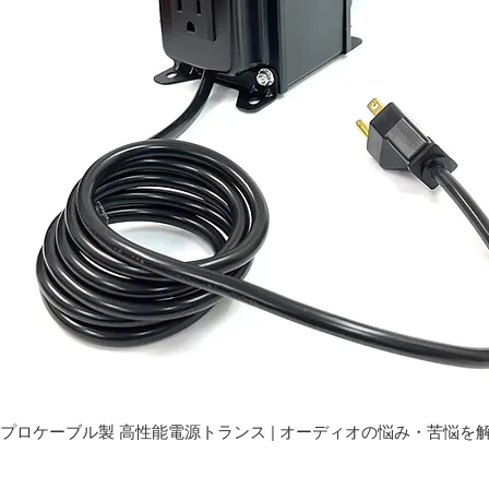
プロケーブル製 高性能電源トランス | オーディオの悩み・苦悩を