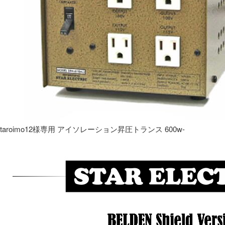
taroimo12様専用 アイソレーション昇圧トランス 600w-