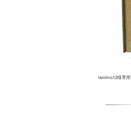
taroimo12様