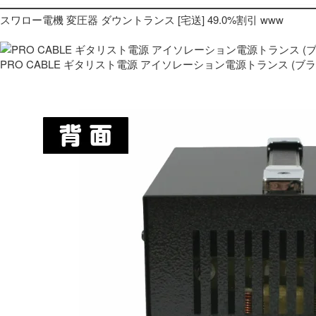
スワロー電機 変圧器 ダウントランス [宅送] 49.0%割引 www
PRO CABLE ギタリスト電源 アイソレーション電源トランス (ブ