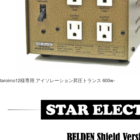
taroimo12様専用 アイソレーション昇圧トランス 600w-