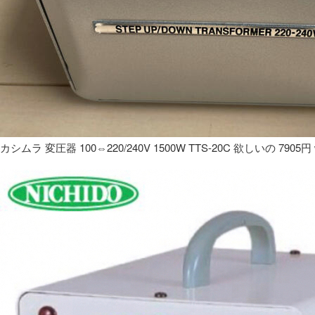
カシムラ 変圧器 100⇔220/240V 1500W TTS-20C 欲しいの 7905円