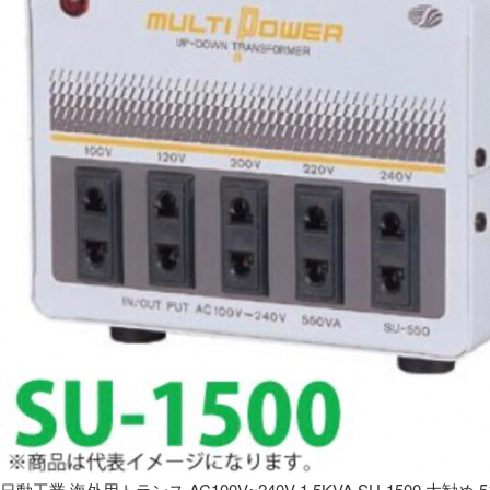
日動工業 海外用トランス AC100V~240V 1.5KVA SU-1500 大勧め 5