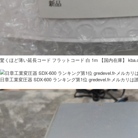
驚くほど薄い延長コード フラットコード 白 1m 【国内在庫】 kba.co
日章工業変圧器 SDX-600 ランキング第1位 gredevel.fr-メルカリは