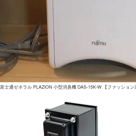
富士通ゼネラル PLAZiON 小型消臭機 DAS-15K-W 【ファッショ