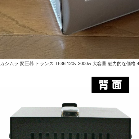
カシムラ 変圧器 トランス TI-36 120v 2000w 大容量 魅力的な価格 4