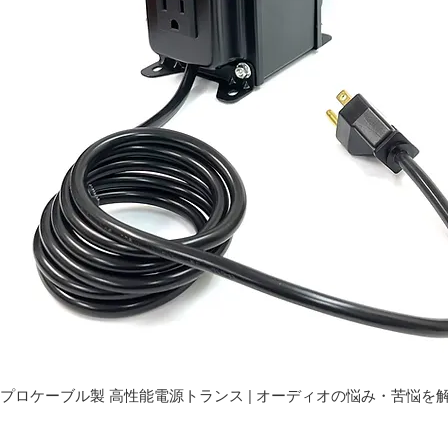
プロケーブル製 高性能電源トランス | オーディオの悩み・苦悩を