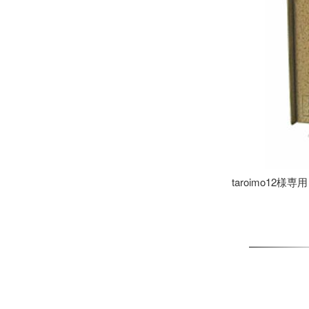
taroimo12様