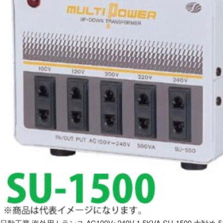
日動工業 海外用トランス AC100V~240V 1.5KVA SU-1500 大勧め 5