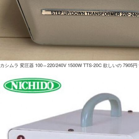
カシムラ 変圧器 100⇔220/240V 1500W TTS-20C 欲しいの 7905円