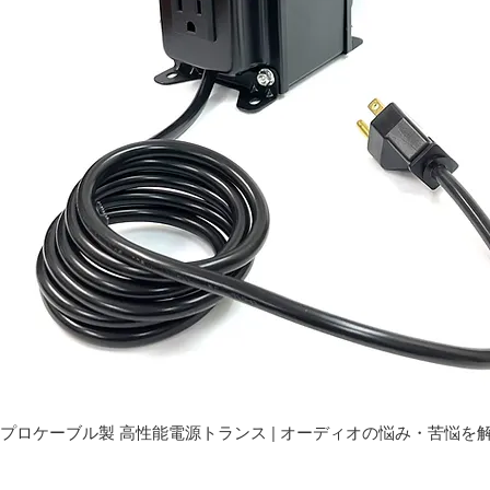
プロケーブル製 高性能電源トランス | オーディオの悩み・苦悩を