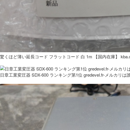
驚くほど薄い延長コード フラットコード 白 1m 【国内在庫】 kba.co
日章工業変圧器 SDX-600 ランキング第1位 gredevel.fr-メルカリは