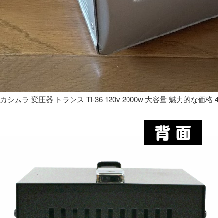
カシムラ 変圧器 トランス TI-36 120v 2000w 大容量 魅力的な価格 4