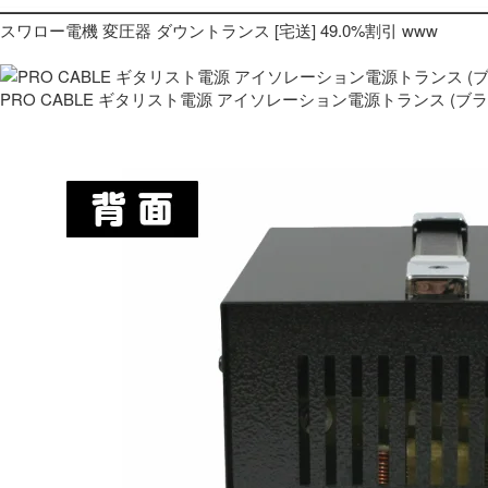
スワロー電機 変圧器 ダウントランス [宅送] 49.0%割引 www
PRO CABLE ギタリスト電源 アイソレーション電源トランス (ブ