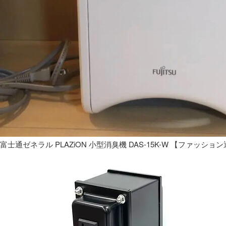
富士通ゼネラル PLAZiON 小型消臭機 DAS-15K-W 【ファッショ