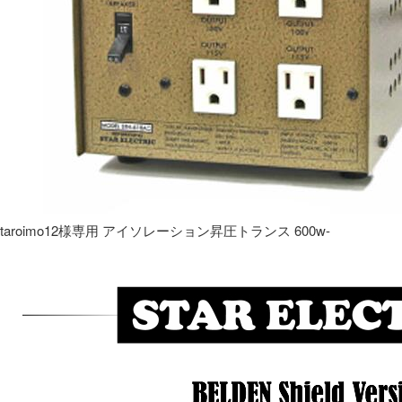
taroimo12様専用 アイソレーション昇圧トランス 600w-