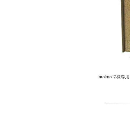
taroimo12様