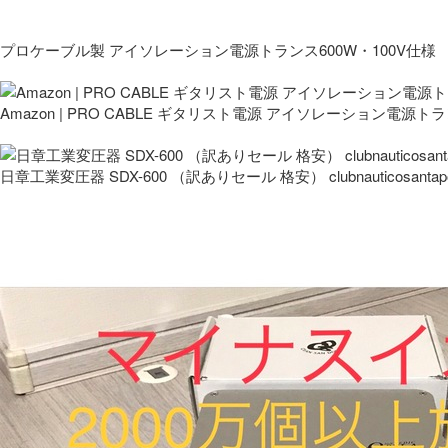
プロケーブル製 アイソレーション電源トランス600W・100V仕様
Amazon | PRO CABLE ギタリスト電源 アイソレーション電源ト
日章工業変圧器 SDX-600 （訳ありセール 格安） clubnauticosantapo