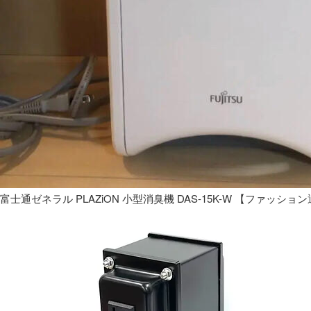
富士通ゼネラル PLAZiON 小型消臭機 DAS-15K-W 【ファッショ