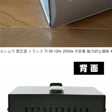
カシムラ 変圧器 トランス TI-36 120v 2000w 大容量 魅力的な価格 4