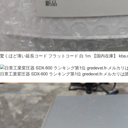
驚くほど薄い延長コード フラットコード 白 1m 【国内在庫】 kba.co
日章工業変圧器 SDX-600 ランキング第1位 gredevel.fr-メルカリは