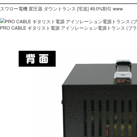
スワロー電機 変圧器 ダウントランス [宅送] 49.0%割引 www
PRO CABLE ギタリスト電源 アイソレーション電源トランス (ブ