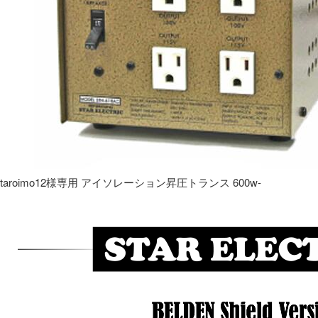
taroimo12様専用 アイソレーション昇圧トランス 600w-