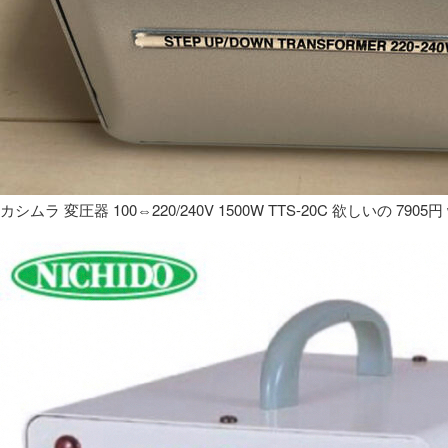
カシムラ 変圧器 100⇔220/240V 1500W TTS-20C 欲しいの 7905円