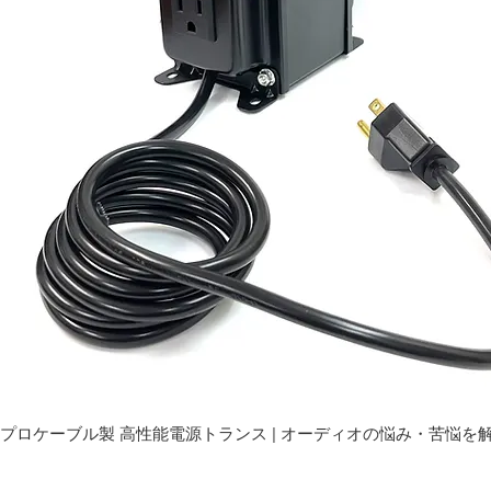
プロケーブル製 高性能電源トランス | オーディオの悩み・苦悩を