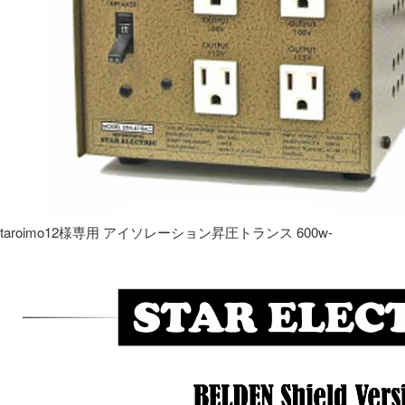
taroimo12様専用 アイソレーション昇圧トランス 600w-