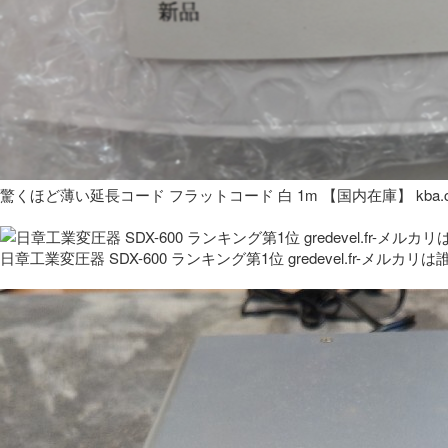
驚くほど薄い延長コード フラットコード 白 1m 【国内在庫】 kba.co
日章工業変圧器 SDX-600 ランキング第1位 gredevel.fr-メルカリは