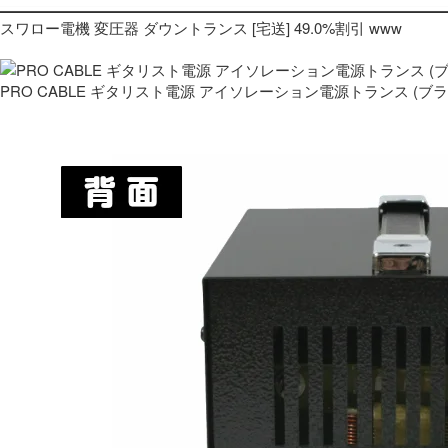
スワロー電機 変圧器 ダウントランス [宅送] 49.0%割引 www
PRO CABLE ギタリスト電源 アイソレーション電源トランス (ブ