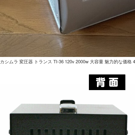
カシムラ 変圧器 トランス TI-36 120v 2000w 大容量 魅力的な価格 4