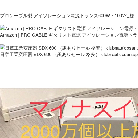
プロケーブル製 アイソレーション電源トランス600W・100V仕様
Amazon | PRO CABLE ギタリスト電源 アイソレーション電源ト
日章工業変圧器 SDX-600 （訳ありセール 格安） clubnauticosantapo