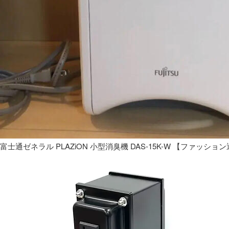
富士通ゼネラル PLAZiON 小型消臭機 DAS-15K-W 【ファッショ