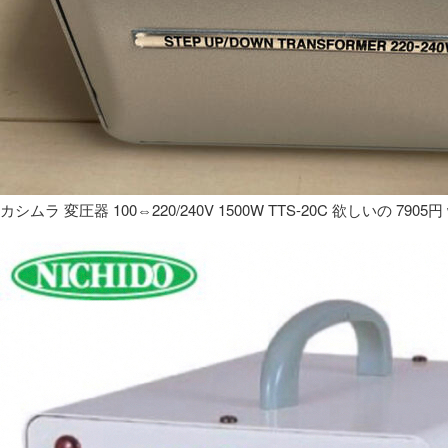
カシムラ 変圧器 100⇔220/240V 1500W TTS-20C 欲しいの 7905円