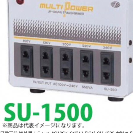
日動工業 海外用トランス AC100V~240V 1.5KVA SU-1500 大勧め 5