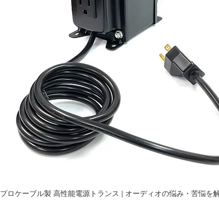
プロケーブル製 高性能電源トランス | オーディオの悩み・苦悩を