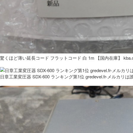
驚くほど薄い延長コード フラットコード 白 1m 【国内在庫】 kba.co
日章工業変圧器 SDX-600 ランキング第1位 gredevel.fr-メルカリは