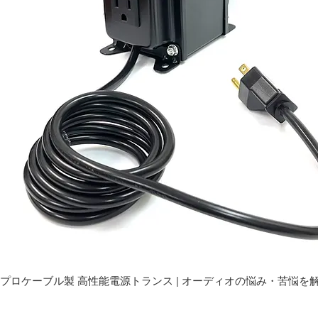
プロケーブル製 高性能電源トランス | オーディオの悩み・苦悩を