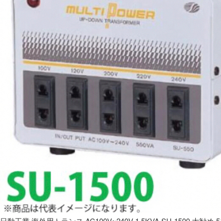
日動工業 海外用トランス AC100V~240V 1.5KVA SU-1500 大勧め 5