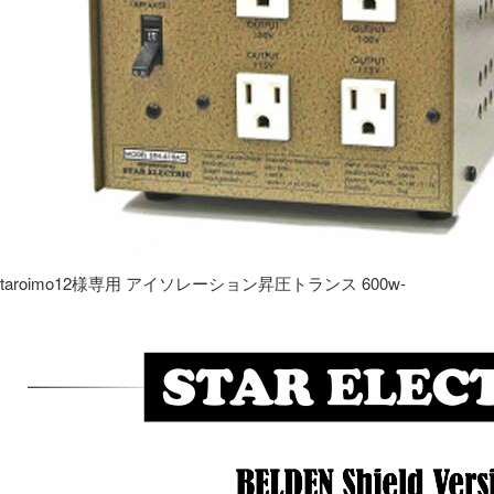
taroimo12様専用 アイソレーション昇圧トランス 600w-