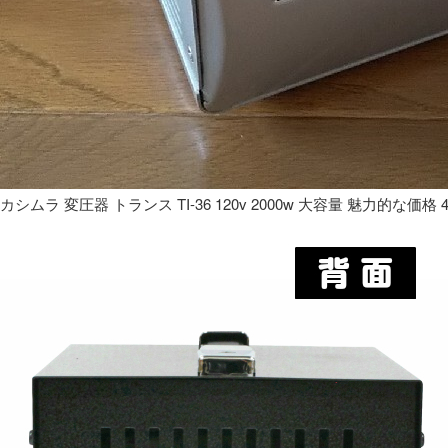
カシムラ 変圧器 トランス TI-36 120v 2000w 大容量 魅力的な価格 4