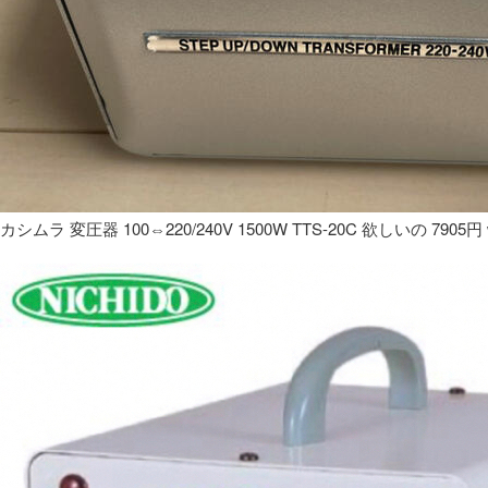
カシムラ 変圧器 100⇔220/240V 1500W TTS-20C 欲しいの 7905円