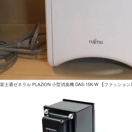
富士通ゼネラル PLAZiON 小型消臭機 DAS-15K-W 【ファッショ