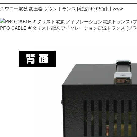
スワロー電機 変圧器 ダウントランス [宅送] 49.0%割引 www
PRO CABLE ギタリスト電源 アイソレーション電源トランス (ブ