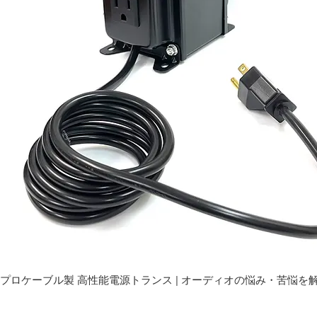
プロケーブル製 高性能電源トランス | オーディオの悩み・苦悩を