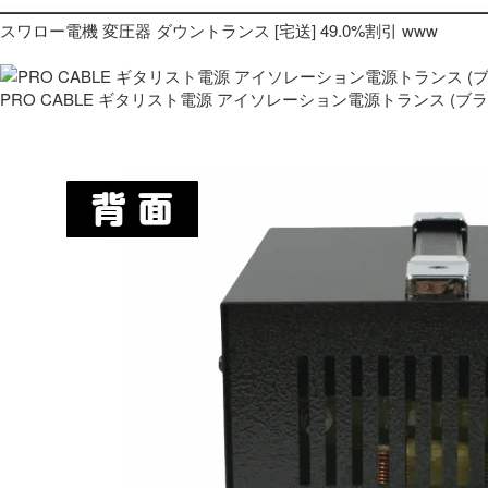
スワロー電機 変圧器 ダウントランス [宅送] 49.0%割引 www
PRO CABLE ギタリスト電源 アイソレーション電源トランス (ブ