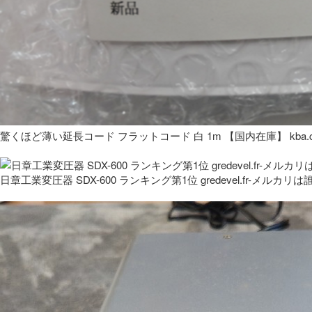
驚くほど薄い延長コード フラットコード 白 1m 【国内在庫】 kba.co
日章工業変圧器 SDX-600 ランキング第1位 gredevel.fr-メルカリは