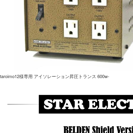
taroimo12様専用 アイソレーション昇圧トランス 600w-