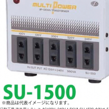
日動工業 海外用トランス AC100V~240V 1.5KVA SU-1500 大勧め 5