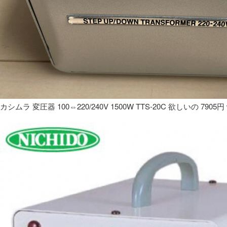
カシムラ 変圧器 100⇔220/240V 1500W TTS-20C 欲しいの 7905円