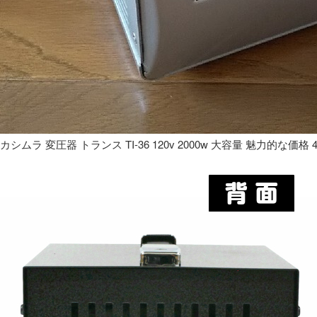
カシムラ 変圧器 トランス TI-36 120v 2000w 大容量 魅力的な価格 4