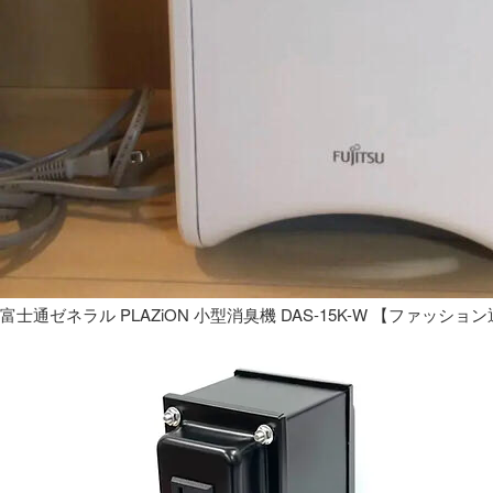
富士通ゼネラル PLAZiON 小型消臭機 DAS-15K-W 【ファッショ