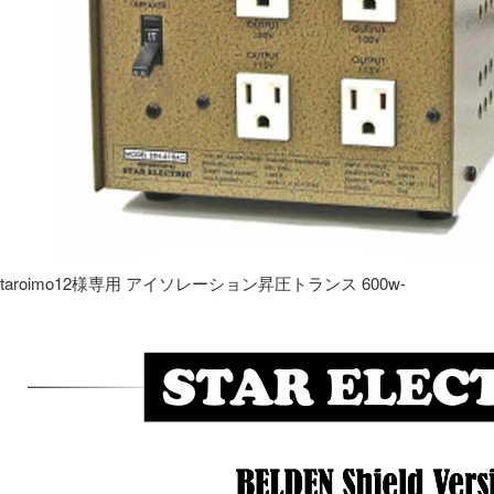
taroimo12様専用 アイソレーション昇圧トランス 600w-