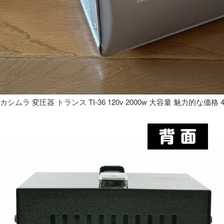
カシムラ 変圧器 トランス TI-36 120v 2000w 大容量 魅力的な価格 4