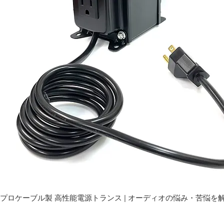
プロケーブル製 高性能電源トランス | オーディオの悩み・苦悩を