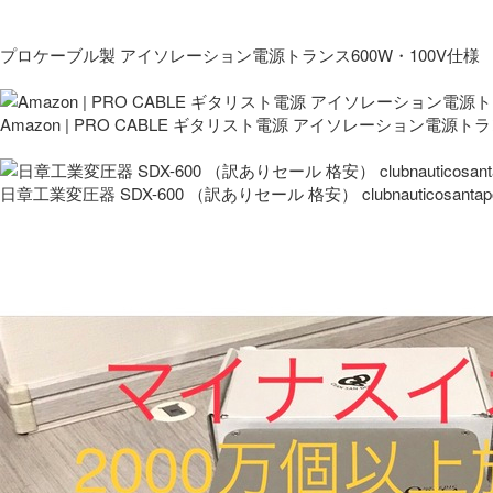
プロケーブル製 アイソレーション電源トランス600W・100V仕様
Amazon | PRO CABLE ギタリスト電源 アイソレーション電源ト
日章工業変圧器 SDX-600 （訳ありセール 格安） clubnauticosantapo