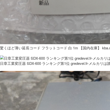
驚くほど薄い延長コード フラットコード 白 1m 【国内在庫】 kba.co
日章工業変圧器 SDX-600 ランキング第1位 gredevel.fr-メルカリは