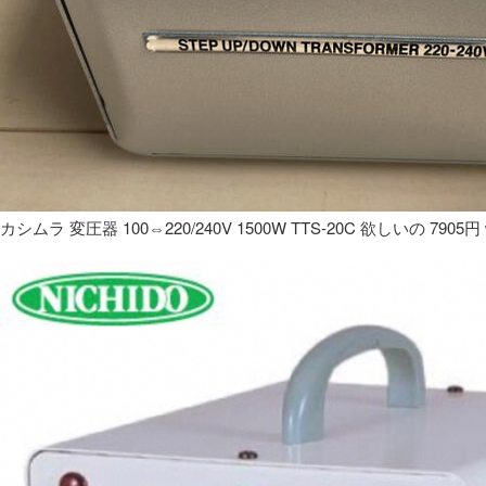
カシムラ 変圧器 100⇔220/240V 1500W TTS-20C 欲しいの 7905円