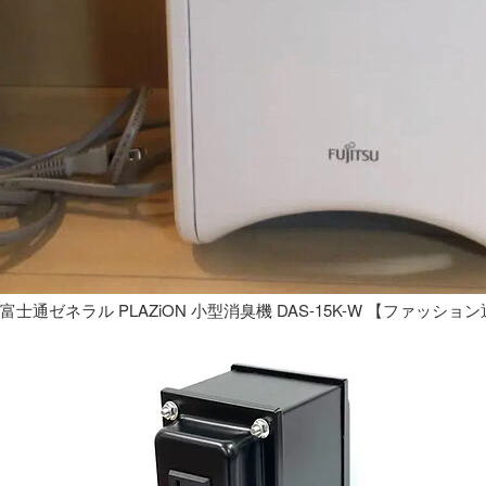
富士通ゼネラル PLAZiON 小型消臭機 DAS-15K-W 【ファッショ