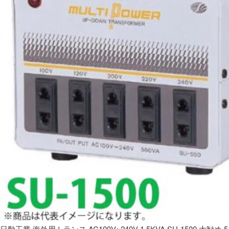
日動工業 海外用トランス AC100V~240V 1.5KVA SU-1500 大勧め 5