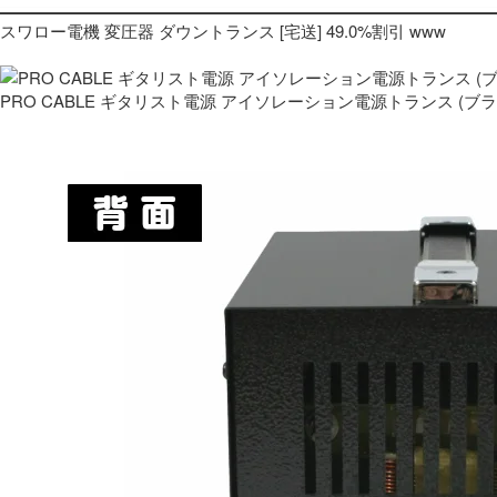
スワロー電機 変圧器 ダウントランス [宅送] 49.0%割引 www
PRO CABLE ギタリスト電源 アイソレーション電源トランス (ブ