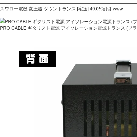
スワロー電機 変圧器 ダウントランス [宅送] 49.0%割引 www
PRO CABLE ギタリスト電源 アイソレーション電源トランス (ブ