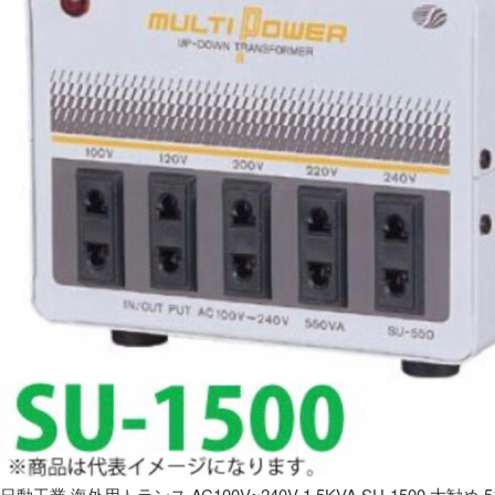
日動工業 海外用トランス AC100V~240V 1.5KVA SU-1500 大勧め 5