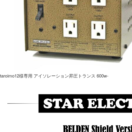
taroimo12様専用 アイソレーション昇圧トランス 600w-