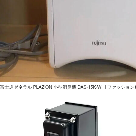
富士通ゼネラル PLAZiON 小型消臭機 DAS-15K-W 【ファッショ