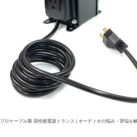
プロケーブル製 高性能電源トランス | オーディオの悩み・苦悩を