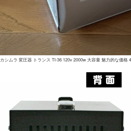
カシムラ 変圧器 トランス TI-36 120v 2000w 大容量 魅力的な価格 4