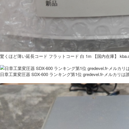
驚くほど薄い延長コード フラットコード 白 1m 【国内在庫】 kba.co
日章工業変圧器 SDX-600 ランキング第1位 gredevel.fr-メルカリは