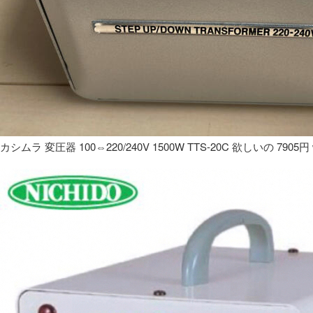
カシムラ 変圧器 100⇔220/240V 1500W TTS-20C 欲しいの 7905円