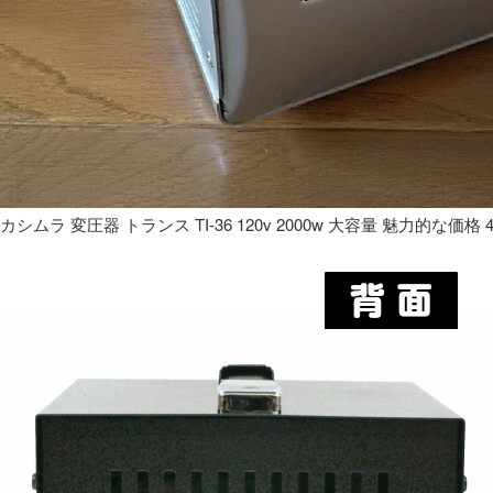
カシムラ 変圧器 トランス TI-36 120v 2000w 大容量 魅力的な価格 4