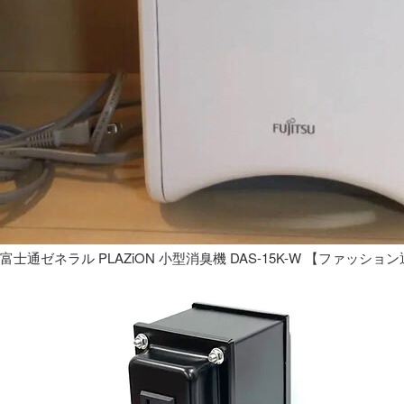
富士通ゼネラル PLAZiON 小型消臭機 DAS-15K-W 【ファッショ