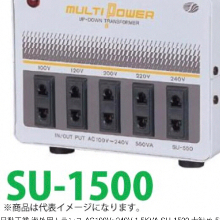
日動工業 海外用トランス AC100V~240V 1.5KVA SU-1500 大勧め 5