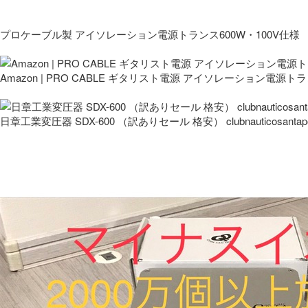
プロケーブル製 アイソレーション電源トランス600W・100V仕様
Amazon | PRO CABLE ギタリスト電源 アイソレーション電源ト
日章工業変圧器 SDX-600 （訳ありセール 格安） clubnauticosantapo