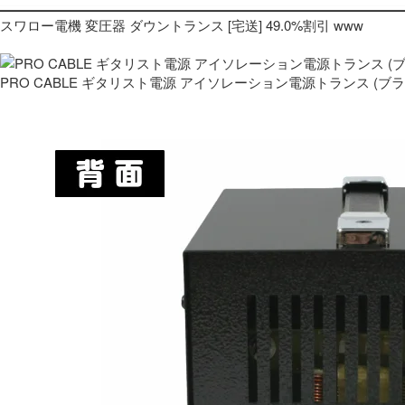
スワロー電機 変圧器 ダウントランス [宅送] 49.0%割引 www
PRO CABLE ギタリスト電源 アイソレーション電源トランス (ブ