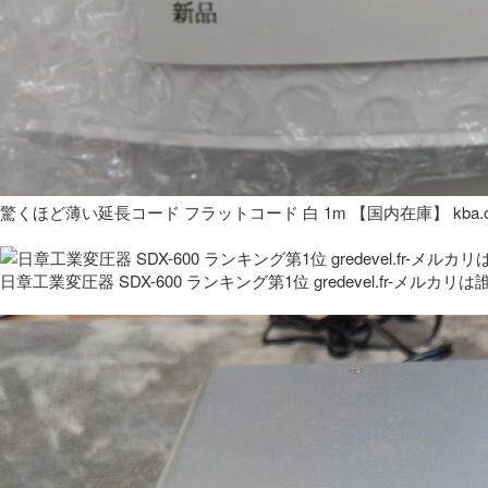
驚くほど薄い延長コード フラットコード 白 1m 【国内在庫】 kba.co
日章工業変圧器 SDX-600 ランキング第1位 gredevel.fr-メルカリは