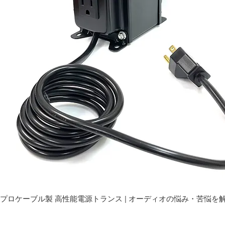
プロケーブル製 高性能電源トランス | オーディオの悩み・苦悩を