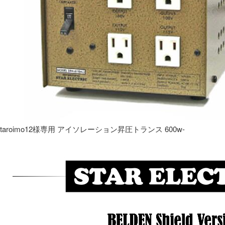
taroimo12様専用 アイソレーション昇圧トランス 600w-