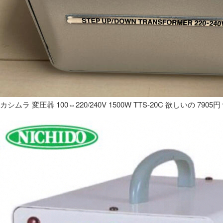
カシムラ 変圧器 100⇔220/240V 1500W TTS-20C 欲しいの 7905円