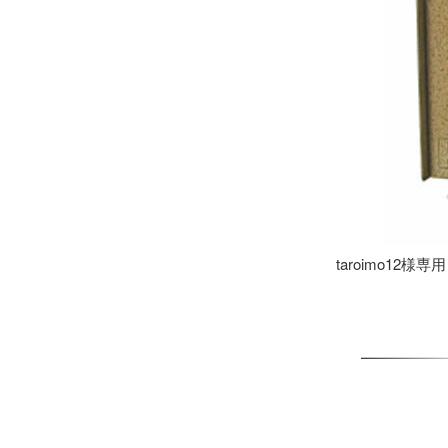
taroimo12様