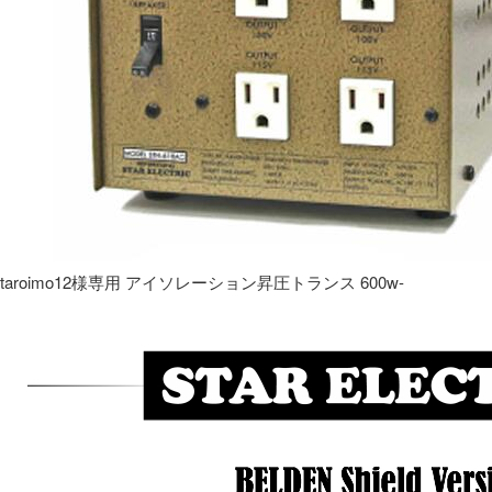
taroimo12様専用 アイソレーション昇圧トランス 600w-