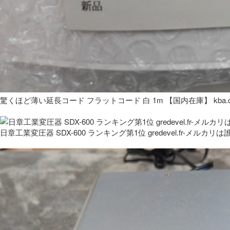
驚くほど薄い延長コード フラットコード 白 1m 【国内在庫】 kba.co
日章工業変圧器 SDX-600 ランキング第1位 gredevel.fr-メルカリは