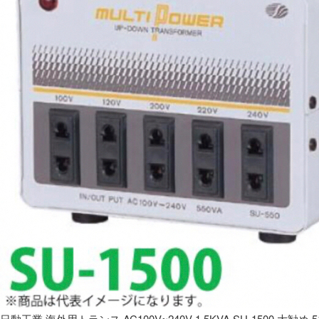
日動工業 海外用トランス AC100V~240V 1.5KVA SU-1500 大勧め 5