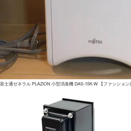
富士通ゼネラル PLAZiON 小型消臭機 DAS-15K-W 【ファッショ