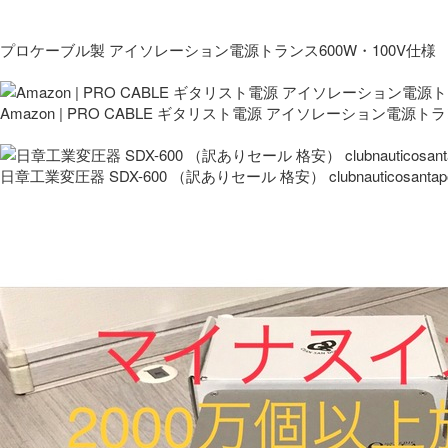
プロケーブル製 アイソレーション電源トランス600W・100V仕様
Amazon | PRO CABLE ギタリスト電源 アイソレーション電源ト
日章工業変圧器 SDX-600 （訳ありセール 格安） clubnauticosantapo