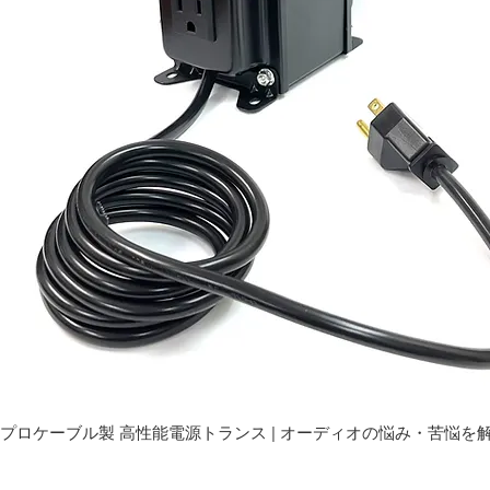
プロケーブル製 高性能電源トランス | オーディオの悩み・苦悩を