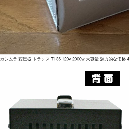
カシムラ 変圧器 トランス TI-36 120v 2000w 大容量 魅力的な価格 4