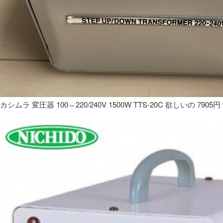
カシムラ 変圧器 100⇔220/240V 1500W TTS-20C 欲しいの 7905円