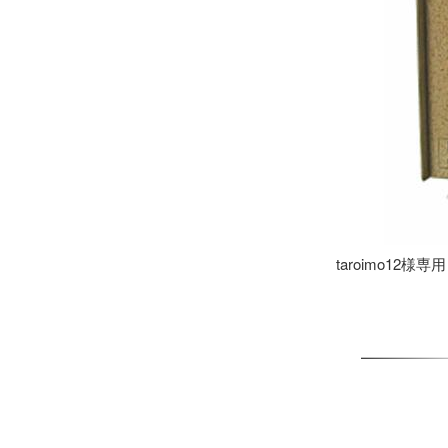
taroimo12様