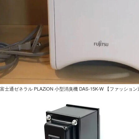
富士通ゼネラル PLAZiON 小型消臭機 DAS-15K-W 【ファッショ