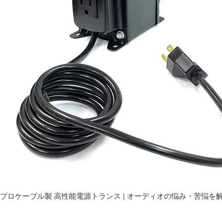
プロケーブル製 高性能電源トランス | オーディオの悩み・苦悩を