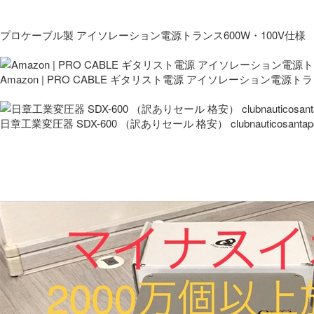
プロケーブル製 アイソレーション電源トランス600W・100V仕様
Amazon | PRO CABLE ギタリスト電源 アイソレーション電源ト
日章工業変圧器 SDX-600 （訳ありセール 格安） clubnauticosantapo