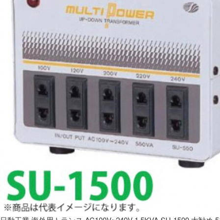
日動工業 海外用トランス AC100V~240V 1.5KVA SU-1500 大勧め 5