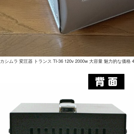
カシムラ 変圧器 トランス TI-36 120v 2000w 大容量 魅力的な価格 4