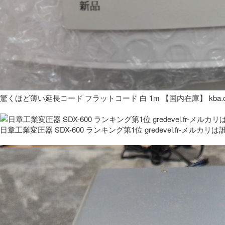
驚くほど薄い延長コード フラットコード 白 1m 【国内在庫】 kba.co
日章工業変圧器 SDX-600 ランキング第1位 gredevel.fr-メルカリは