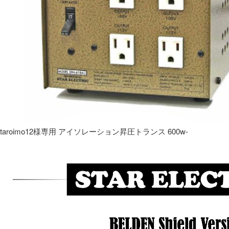
taroimo12様専用 アイソレーション昇圧トランス 600w-