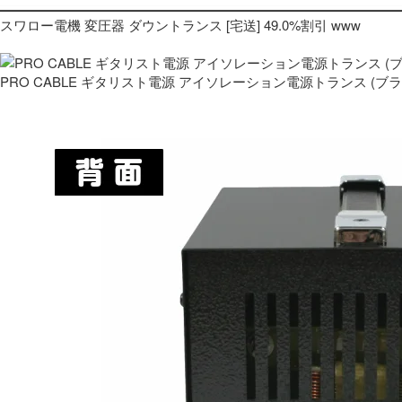
スワロー電機 変圧器 ダウントランス [宅送] 49.0%割引 www
PRO CABLE ギタリスト電源 アイソレーション電源トランス (ブ