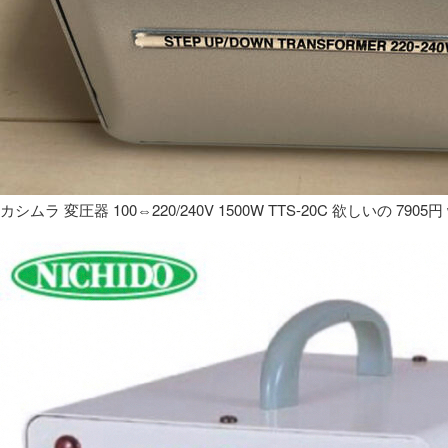
カシムラ 変圧器 100⇔220/240V 1500W TTS-20C 欲しいの 7905円