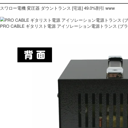
スワロー電機 変圧器 ダウントランス [宅送] 49.0%割引 www
PRO CABLE ギタリスト電源 アイソレーション電源トランス (ブ