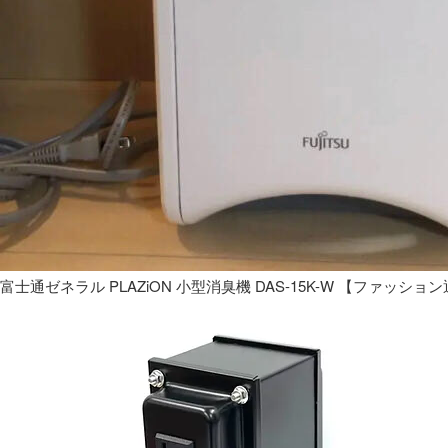
富士通ゼネラル PLAZiON 小型消臭機 DAS-15K-W 【ファッショ