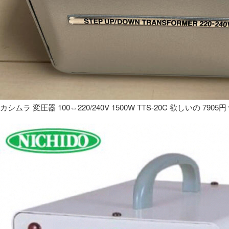
カシムラ 変圧器 100⇔220/240V 1500W TTS-20C 欲しいの 7905円