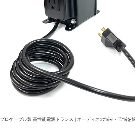
プロケーブル製 高性能電源トランス | オーディオの悩み・苦悩を