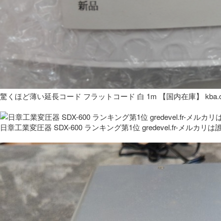
驚くほど薄い延長コード フラットコード 白 1m 【国内在庫】 kba.co
日章工業変圧器 SDX-600 ランキング第1位 gredevel.fr-メルカリは