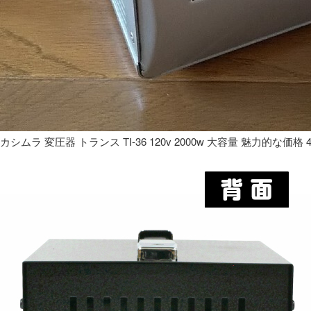
カシムラ 変圧器 トランス TI-36 120v 2000w 大容量 魅力的な価格 4