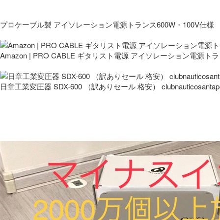
プロケーブル製 アイソレーション電源トランス600W・100V仕様
Amazon | PRO CABLE ギタリスト電源 アイソレーション電源ト
日章工業変圧器 SDX-600 （訳ありセール 格安） clubnauticosantapo