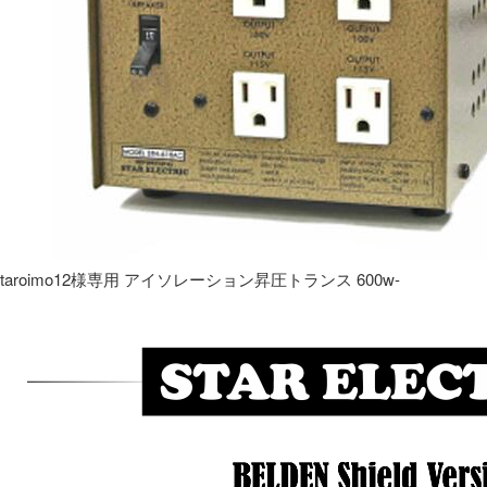
taroimo12様専用 アイソレーション昇圧トランス 600w-