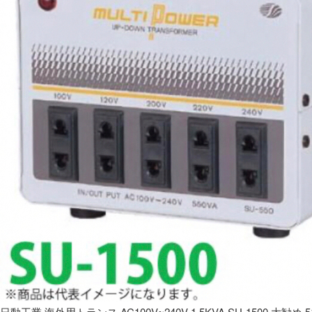
日動工業 海外用トランス AC100V~240V 1.5KVA SU-1500 大勧め 5