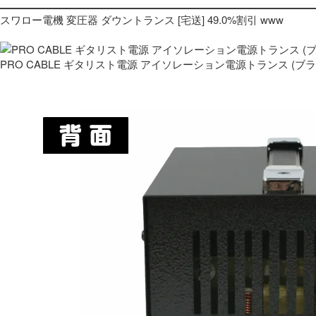
スワロー電機 変圧器 ダウントランス [宅送] 49.0%割引 www
PRO CABLE ギタリスト電源 アイソレーション電源トランス (ブ