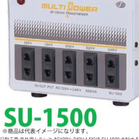
日動工業 海外用トランス AC100V~240V 1.5KVA SU-1500 大勧め 5