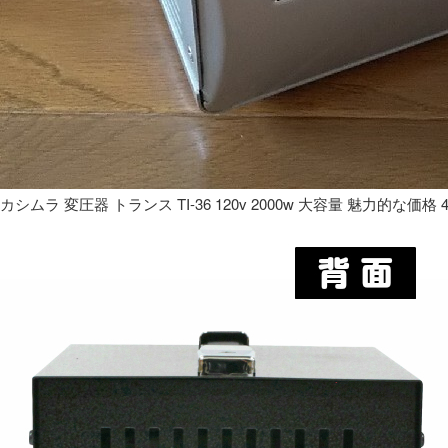
カシムラ 変圧器 トランス TI-36 120v 2000w 大容量 魅力的な価格 4