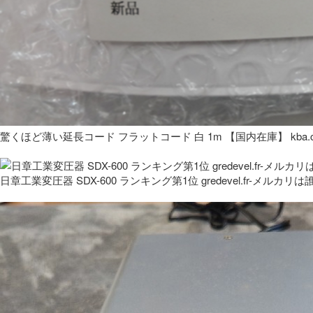
驚くほど薄い延長コード フラットコード 白 1m 【国内在庫】 kba.co
日章工業変圧器 SDX-600 ランキング第1位 gredevel.fr-メルカリは