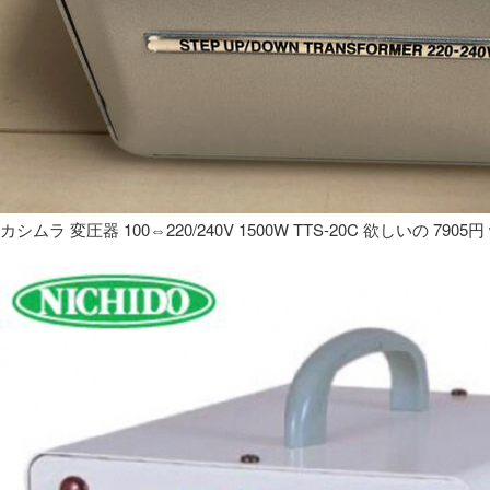
カシムラ 変圧器 100⇔220/240V 1500W TTS-20C 欲しいの 7905円