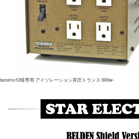
taroimo12様専用 アイソレーション昇圧トランス 600w-