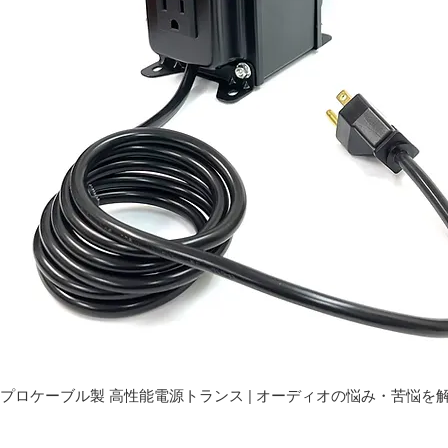
プロケーブル製 高性能電源トランス | オーディオの悩み・苦悩を