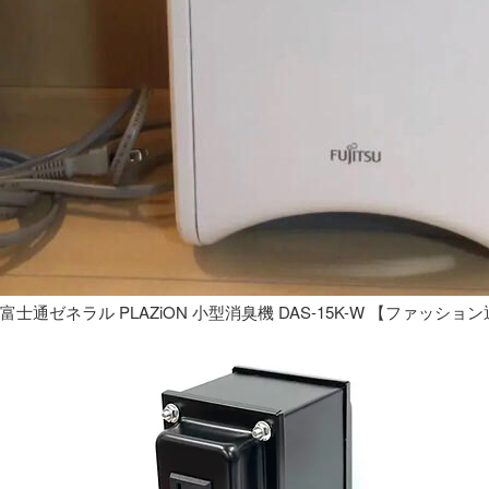
富士通ゼネラル PLAZiON 小型消臭機 DAS-15K-W 【ファッショ