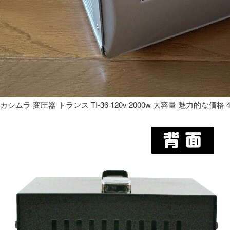
カシムラ 変圧器 トランス TI-36 120v 2000w 大容量 魅力的な価格 4