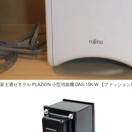
富士通ゼネラル PLAZiON 小型消臭機 DAS-15K-W 【ファッショ