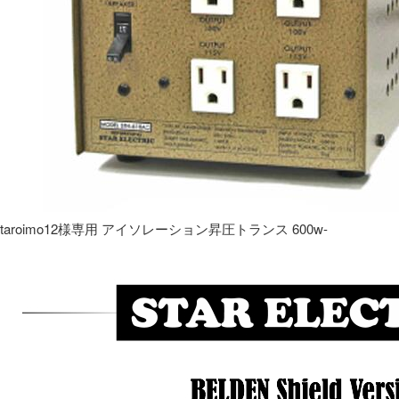
taroimo12様専用 アイソレーション昇圧トランス 600w-