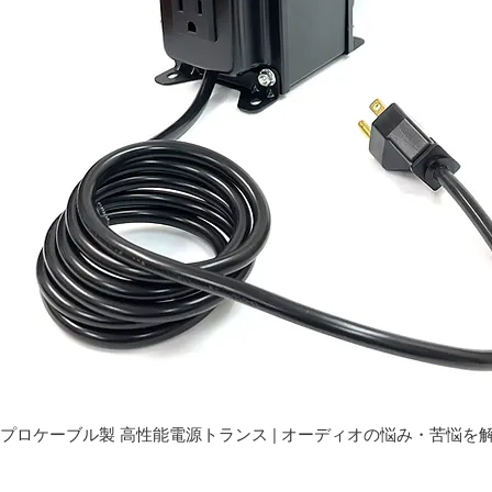
プロケーブル製 高性能電源トランス | オーディオの悩み・苦悩を