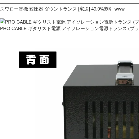
スワロー電機 変圧器 ダウントランス [宅送] 49.0%割引 www
PRO CABLE ギタリスト電源 アイソレーション電源トランス (ブ