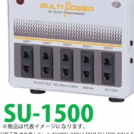
日動工業 海外用トランス AC100V~240V 1.5KVA SU-1500 大勧め 5