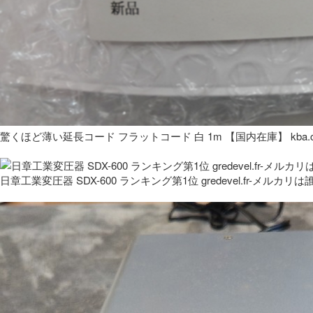
驚くほど薄い延長コード フラットコード 白 1m 【国内在庫】 kba.co
日章工業変圧器 SDX-600 ランキング第1位 gredevel.fr-メルカリは