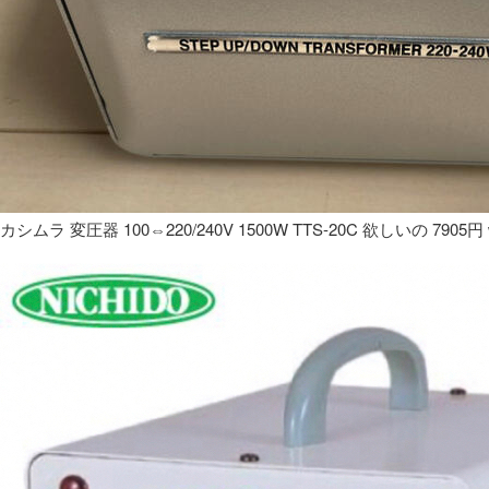
カシムラ 変圧器 100⇔220/240V 1500W TTS-20C 欲しいの 7905円