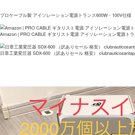
プロケーブル製 アイソレーション電源トランス600W・100V仕様
Amazon | PRO CABLE ギタリスト電源 アイソレーション電源ト
日章工業変圧器 SDX-600 （訳ありセール 格安） clubnauticosantapo