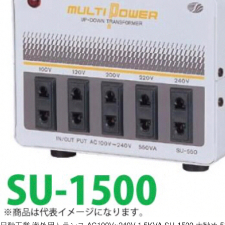
日動工業 海外用トランス AC100V~240V 1.5KVA SU-1500 大勧め 5