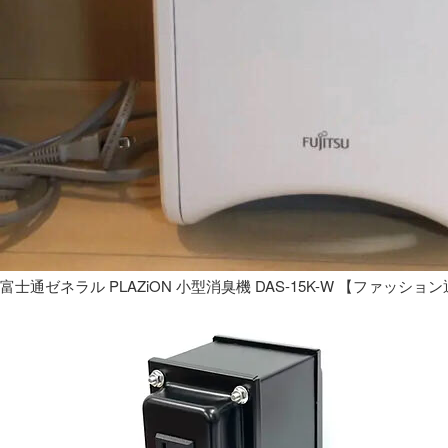
富士通ゼネラル PLAZiON 小型消臭機 DAS-15K-W 【ファッショ