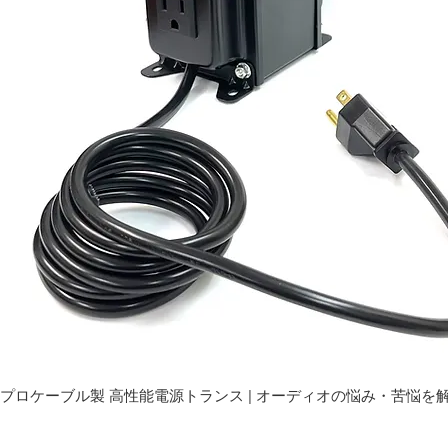
プロケーブル製 高性能電源トランス | オーディオの悩み・苦悩を