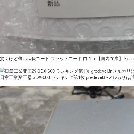
驚くほど薄い延長コード フラットコード 白 1m 【国内在庫】 kba.co
日章工業変圧器 SDX-600 ランキング第1位 gredevel.fr-メルカリは