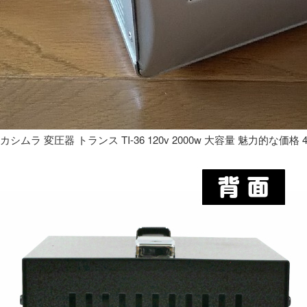
カシムラ 変圧器 トランス TI-36 120v 2000w 大容量 魅力的な価格 4