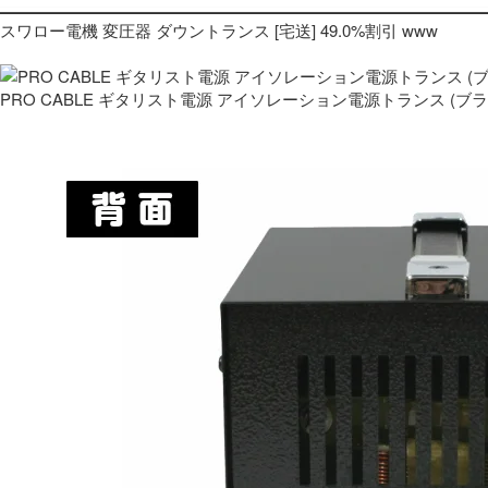
スワロー電機 変圧器 ダウントランス [宅送] 49.0%割引 www
PRO CABLE ギタリスト電源 アイソレーション電源トランス (ブ