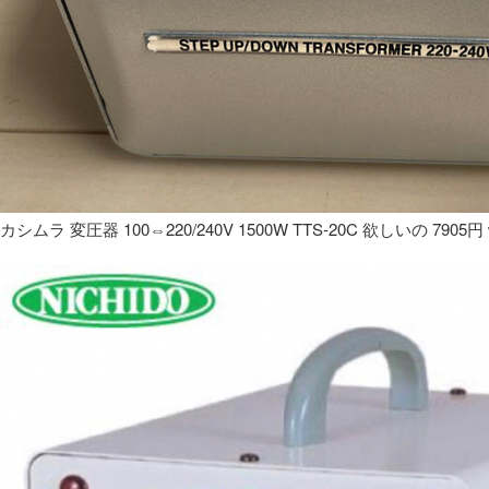
カシムラ 変圧器 100⇔220/240V 1500W TTS-20C 欲しいの 7905円