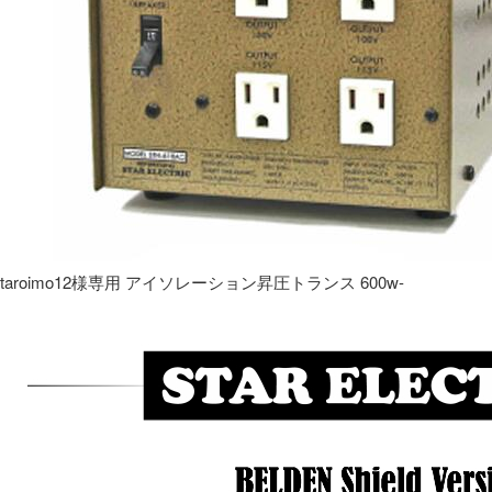
taroimo12様専用 アイソレーション昇圧トランス 600w-