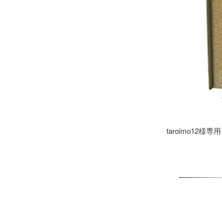
taroimo12様