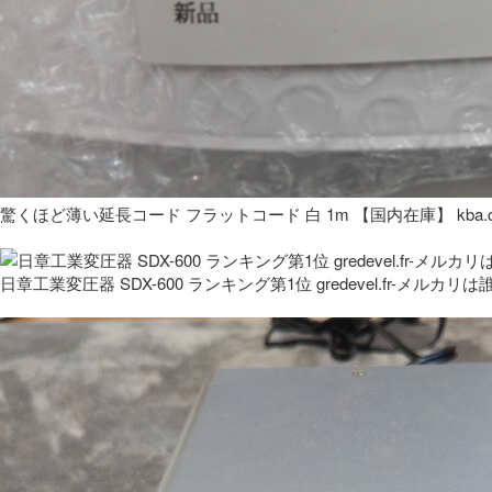
驚くほど薄い延長コード フラットコード 白 1m 【国内在庫】 kba.co
日章工業変圧器 SDX-600 ランキング第1位 gredevel.fr-メルカリは