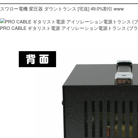
スワロー電機 変圧器 ダウントランス [宅送] 49.0%割引 www
PRO CABLE ギタリスト電源 アイソレーション電源トランス (ブ