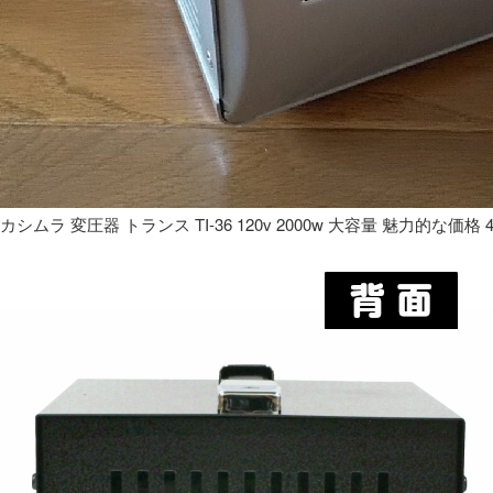
カシムラ 変圧器 トランス TI-36 120v 2000w 大容量 魅力的な価格 4