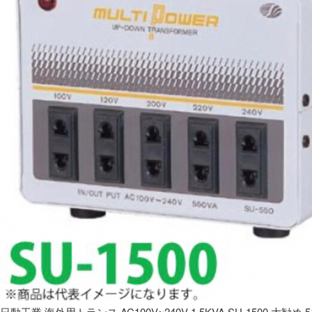
日動工業 海外用トランス AC100V~240V 1.5KVA SU-1500 大勧め 5