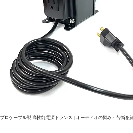
プロケーブル製 高性能電源トランス | オーディオの悩み・苦悩を