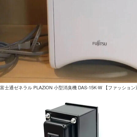
富士通ゼネラル PLAZiON 小型消臭機 DAS-15K-W 【ファッショ