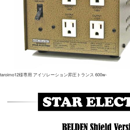
taroimo12様専用 アイソレーション昇圧トランス 600w-