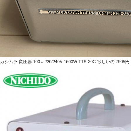
カシムラ 変圧器 100⇔220/240V 1500W TTS-20C 欲しいの 7905円