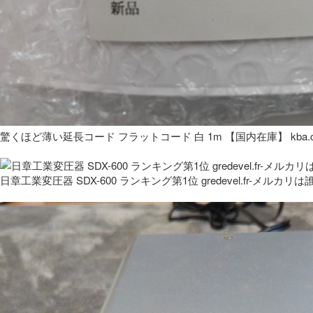
驚くほど薄い延長コード フラットコード 白 1m 【国内在庫】 kba.co
日章工業変圧器 SDX-600 ランキング第1位 gredevel.fr-メルカリは