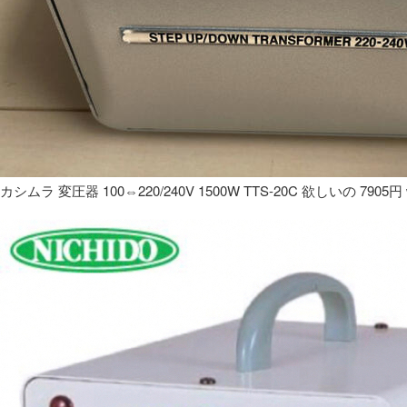
カシムラ 変圧器 100⇔220/240V 1500W TTS-20C 欲しいの 7905円