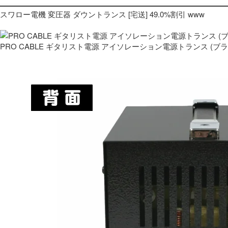
スワロー電機 変圧器 ダウントランス [宅送] 49.0%割引 www
PRO CABLE ギタリスト電源 アイソレーション電源トランス (ブ