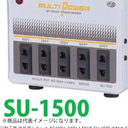
日動工業 海外用トランス AC100V~240V 1.5KVA SU-1500 大勧め 5