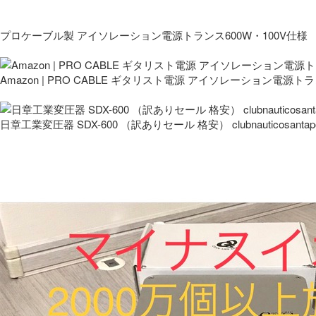
プロケーブル製 アイソレーション電源トランス600W・100V仕様
Amazon | PRO CABLE ギタリスト電源 アイソレーション電源ト
日章工業変圧器 SDX-600 （訳ありセール 格安） clubnauticosantapo