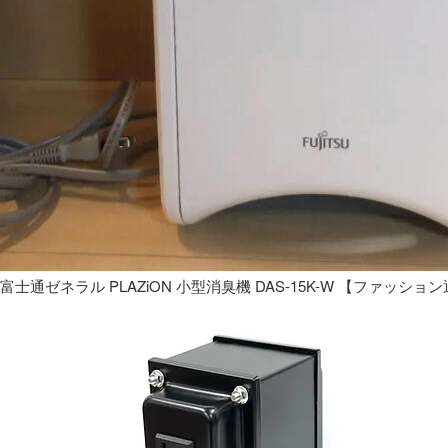
富士通ゼネラル PLAZiON 小型消臭機 DAS-15K-W 【ファッショ