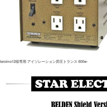
taroimo12様専用 アイソレーション昇圧トランス 600w-