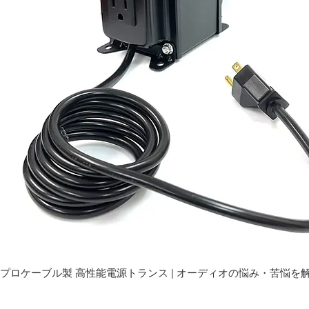
プロケーブル製 高性能電源トランス | オーディオの悩み・苦悩を