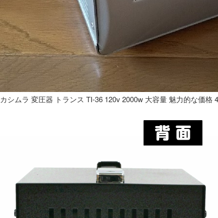
カシムラ 変圧器 トランス TI-36 120v 2000w 大容量 魅力的な価格 4