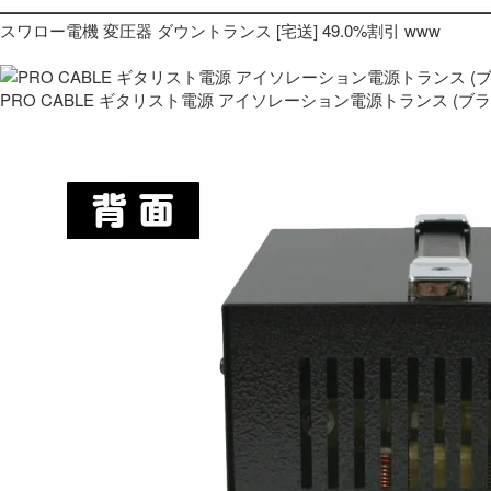
スワロー電機 変圧器 ダウントランス [宅送] 49.0%割引 www
PRO CABLE ギタリスト電源 アイソレーション電源トランス (ブ