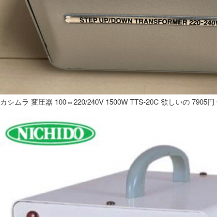
カシムラ 変圧器 100⇔220/240V 1500W TTS-20C 欲しいの 7905円