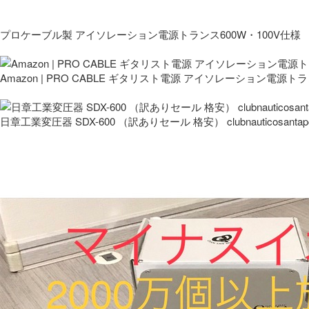
プロケーブル製 アイソレーション電源トランス600W・100V仕様
Amazon | PRO CABLE ギタリスト電源 アイソレーション電源ト
日章工業変圧器 SDX-600 （訳ありセール 格安） clubnauticosantapo