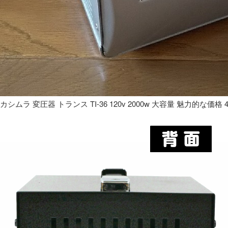
カシムラ 変圧器 トランス TI-36 120v 2000w 大容量 魅力的な価格 4