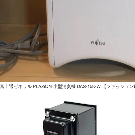
富士通ゼネラル PLAZiON 小型消臭機 DAS-15K-W 【ファッショ