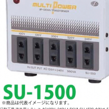
日動工業 海外用トランス AC100V~240V 1.5KVA SU-1500 大勧め 5