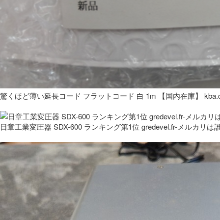
驚くほど薄い延長コード フラットコード 白 1m 【国内在庫】 kba.co
日章工業変圧器 SDX-600 ランキング第1位 gredevel.fr-メルカリは