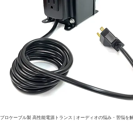
プロケーブル製 高性能電源トランス | オーディオの悩み・苦悩を