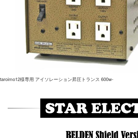
taroimo12様専用 アイソレーション昇圧トランス 600w-