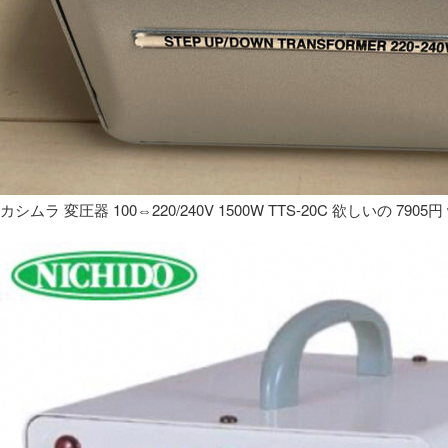
カシムラ 変圧器 100⇔220/240V 1500W TTS-20C 欲しいの 7905円