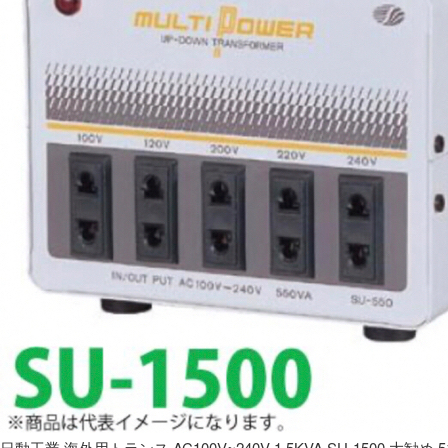
日動工業 海外用トランス AC100V~240V 1.5KVA SU-1500 大勧め 5