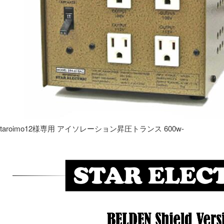
taroimo12様専用 アイソレーション昇圧トランス 600w-