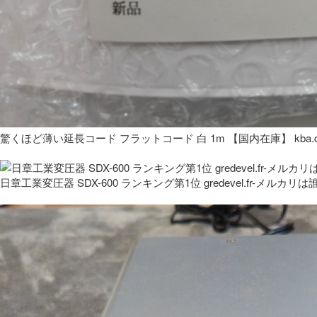
驚くほど薄い延長コード フラットコード 白 1m 【国内在庫】 kba.co
日章工業変圧器 SDX-600 ランキング第1位 gredevel.fr-メルカリは