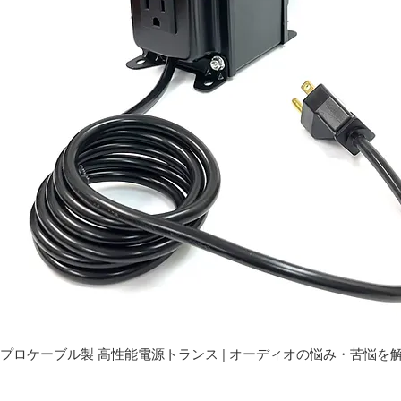
プロケーブル製 高性能電源トランス | オーディオの悩み・苦悩を