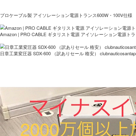
プロケーブル製 アイソレーション電源トランス600W・100V仕様
Amazon | PRO CABLE ギタリスト電源 アイソレーション電源ト
日章工業変圧器 SDX-600 （訳ありセール 格安） clubnauticosantapo