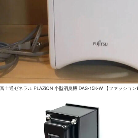
富士通ゼネラル PLAZiON 小型消臭機 DAS-15K-W 【ファッショ