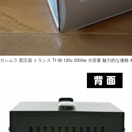
カシムラ 変圧器 トランス TI-36 120v 2000w 大容量 魅力的な価格 4