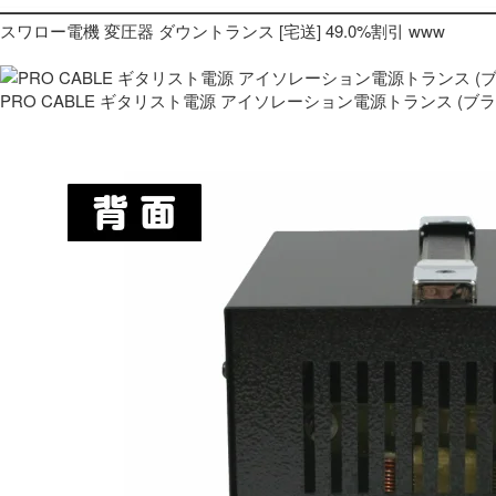
スワロー電機 変圧器 ダウントランス [宅送] 49.0%割引 www
PRO CABLE ギタリスト電源 アイソレーション電源トランス (ブ