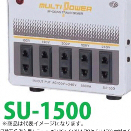
日動工業 海外用トランス AC100V~240V 1.5KVA SU-1500 大勧め 5