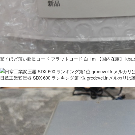
驚くほど薄い延長コード フラットコード 白 1m 【国内在庫】 kba.co
日章工業変圧器 SDX-600 ランキング第1位 gredevel.fr-メルカリは