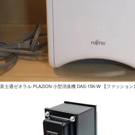
富士通ゼネラル PLAZiON 小型消臭機 DAS-15K-W 【ファッショ