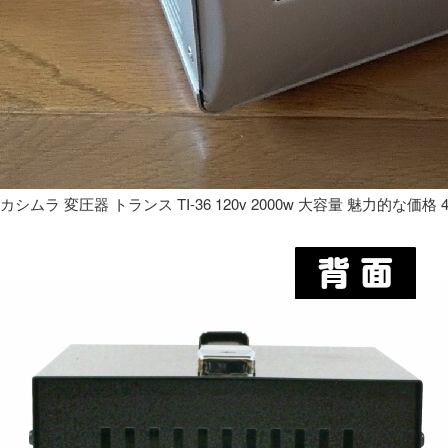
カシムラ 変圧器 トランス TI-36 120v 2000w 大容量 魅力的な価格 4