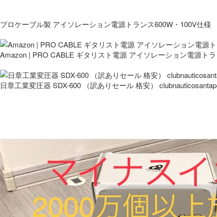
プロケーブル製 アイソレーション電源トランス600W・100V仕様
Amazon | PRO CABLE ギタリスト電源 アイソレーション電源ト
日章工業変圧器 SDX-600 （訳ありセール 格安） clubnauticosantapo