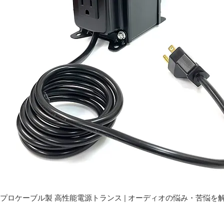
プロケーブル製 高性能電源トランス | オーディオの悩み・苦悩を