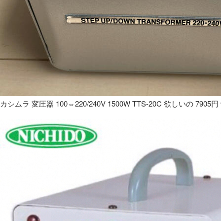
カシムラ 変圧器 100⇔220/240V 1500W TTS-20C 欲しいの 7905円