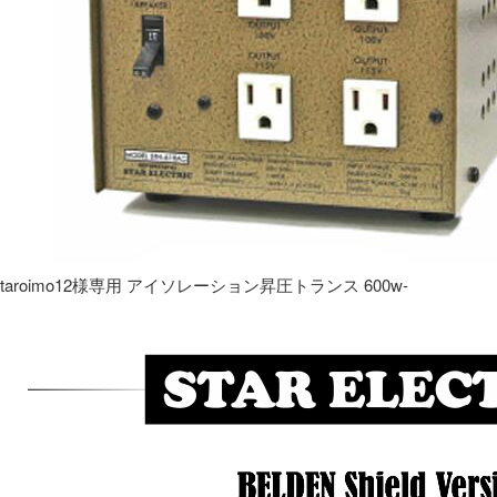
taroimo12様専用 アイソレーション昇圧トランス 600w-