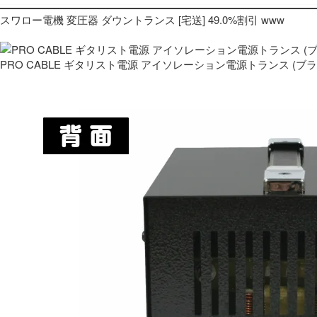
スワロー電機 変圧器 ダウントランス [宅送] 49.0%割引 www
PRO CABLE ギタリスト電源 アイソレーション電源トランス (ブ